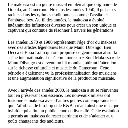
Le makossa est un genre musical emblématique originaire de
Douala, au Cameroun. Né dans les années 1950, il puise ses
racines dans les rythmes traditionnels comme l’assiko et
l’ambasse bey. Au fil des années, le makossa a évolué,
intégrant des influences diverses pour créer un son unique et
captivant qui continue de résonner à travers les générations.
Les années 1970 et 1980 représentent l’âge d’or du makossa,
avec des artistes légendaires tels que Manu Dibango, Ben
Decca et Eboa Lotin qui ont propulsé ce genre musical sur la
scène internationale. Le célèbre morceau « Soul Makossa » de
Manu Dibango est devenu un hit mondial, attirant l’attention
sur la richesse culturelle et musicale du Cameroun. Cette
période a également vu la professionnalisation des musiciens
et une augmentation significative de la production musicale.
Avec l’arrivée des années 2000, le makossa a su se réinventer
tout en préservant son essence. Les nouveaux artistes ont
fusionné le makossa avec d’autres genres contemporains tels
que l’afrobeat, le hip-hop et le R&B, créant ainsi une musique
hybride qui attire un public jeune et diversifié. Cette évolution
a permis au makossa de rester pertinent et de s’adapter aux
goûts changeants des auditeurs.